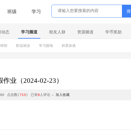
班级
学习
级动态
学习频道
校友人脉
资源频道
学币奖励
本研招
职业就业
学习园地
科普杂谈
作业（2024-02-23）
00
点击数(
713
)
已有
0
人评论
加入收藏