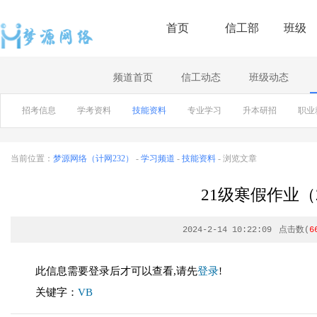
首页
信工部
班级
频道首页
信工动态
班级动态
招考信息
学考资料
技能资料
专业学习
升本研招
职业
当前位置：
梦源网络（计网232）
-
学习频道
-
技能资料
- 浏览文章
21级寒假作业（20
2024-2-14 10:22:09
点击数(
6
此信息需要登录后才可以查看,请先
登录
!
关键字：
VB