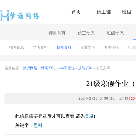
首页
信工部
班级
频道首页
信工动态
班级动态
招考信息
学考资料
技能资料
专业学习
升本研招
职业
当前位置：
梦源网络（计网232）
-
学习频道
-
技能资料
- 浏览文章
21级寒假作业（20
2024-2-15 0:06:16
点击数(
10
此信息需要登录后才可以查看,请先
登录
!
关键字：
思科